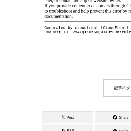
記事のタ
Post
Share
RSS
feedly