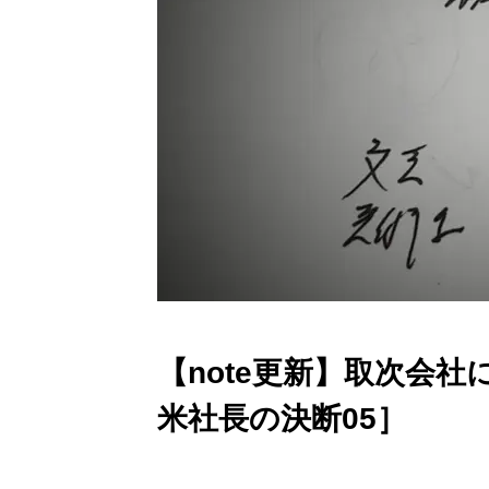
【note更新】取次会社
米社長の決断05］