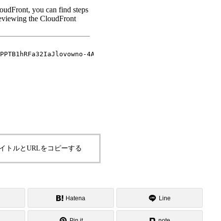
BOOK
瑞乃書房の本
イトルとURLをコピーする
MESSAGE
代表者メッセージ
Hatena
Line
COMPANY
Pin it
note