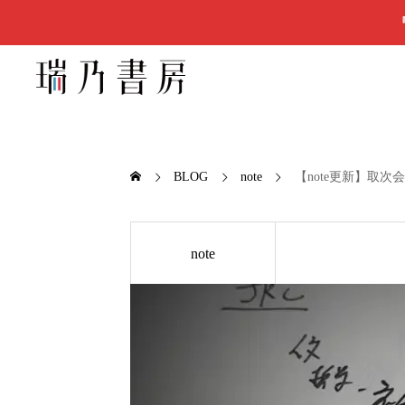
BLOG
note
【note更新】取
note