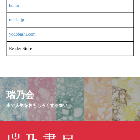
honto
music.jp
yodobashi.com
Reader Store
瑞乃会
本で人生をおもしろくする集い