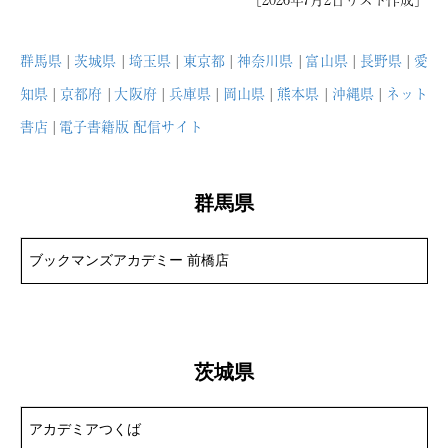
INTERVIEWS
著者インタビュー
群馬県
|
茨城県
|
埼玉県
|
東京都
|
神奈川県
|
富山県
|
長野県
|
愛
知県
|
京都府
|
大阪府
|
兵庫県
|
岡山県
|
熊本県
|
沖縄県
|
ネット
NEWS
書店
|
電子書籍版 配信サイト
瑞乃書房からのお知らせ
BLOG
群馬県
瑞乃書房の舞台裏
ブックマンズアカデミー 前橋店
CONTACT
お問い合わせ
茨城県
アカデミアつくば