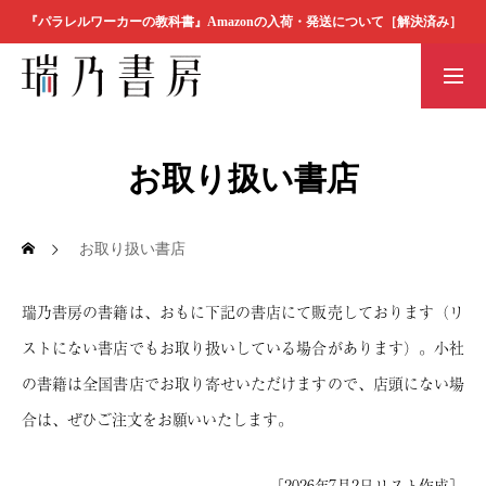
『パラレルワーカーの教科書』Amazonの入荷・発送について［解決済み］
書店の方へ
瑞乃書房の本
素材ダウンロ
BOOK
ード
お取り扱い書店
瑞乃書房の本
MESSAGE
お取り扱い書店
代表者メッセージ
瑞乃書房の書籍は、おもに下記の書店にて販売しております（リ
COMPANY
ストにない書店でもお取り扱いしている場合があります）。小社
会社概要
の書籍は全国書店でお取り寄せいただけますので、店頭にない場
合は、ぜひご注文をお願いいたします。
ORDER
ご注文方法
［2026年7月2日リスト作成］