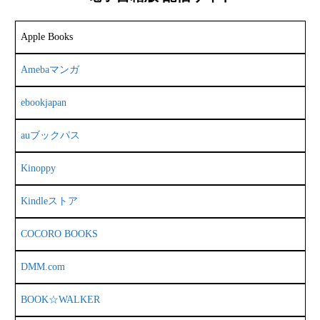
Apple Books
Amebaマンガ
ebookjapan
auブックパス
Kinoppy
Kindleストア
COCORO BOOKS
DMM.com
BOOK☆WALKER