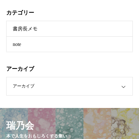
カテゴリー
書房長メモ
note
アーカイブ
ブ
瑞乃会
本で人生をおもしろくする集い