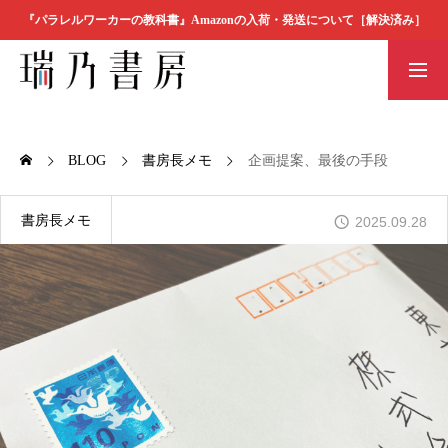
『パラレルワーカーの教科書』Amazonの入荷・発送について［解決済み］
書店の方へ
瑞乃書房の本
素材ダウンロ
BOOK
ード
BLOG
書房長メモ
企画提案、最後の手段
瑞乃書房の本
書房長メモ
2025.09.28
MESSAGE
代表者メッセージ
COMPANY
会社概要
ORDER
ご注文方法