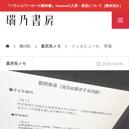
『パラレルワーカーの教科書』Amazonの入荷・発送について［解決済み］
書店の方へ
瑞乃書房の本
素材ダウンロ
BOOK
ード
BLOG
書房長メモ
インタビューを、準備
瑞乃書房の本
書房長メモ
2026.04.05
MESSAGE
代表者メッセージ
COMPANY
会社概要
ORDER
ご注文方法