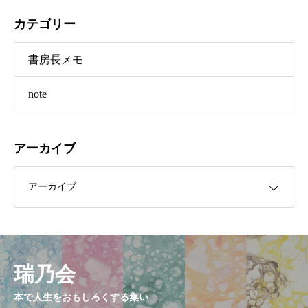
カテゴリー
書房長メモ
note
アーカイブ
ブ
瑞乃会
本で人生をおもしろくする集い