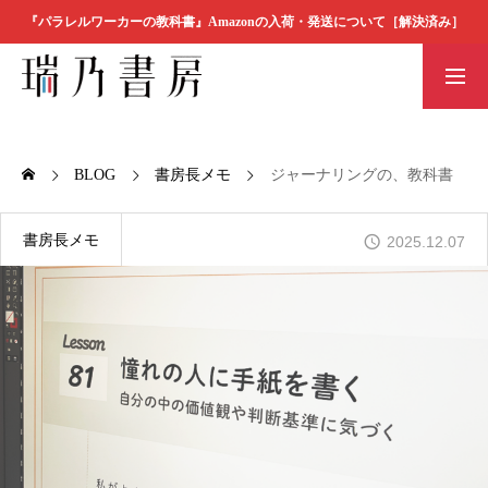
『パラレルワーカーの教科書』Amazonの入荷・発送について［解決済み］
書店の方へ
瑞乃書房の本
素材ダウンロ
BOOK
ード
BLOG
書房長メモ
ジャーナリングの、教科書
瑞乃書房の本
書房長メモ
2025.12.07
MESSAGE
代表者メッセージ
COMPANY
会社概要
ORDER
ご注文方法