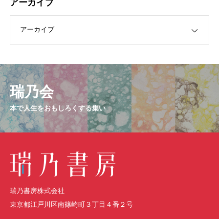
アーカイブ
ブ
瑞乃会
本で人生をおもしろくする集い
瑞乃書房株式会社
東京都江戸川区南篠崎町３丁目４番２号