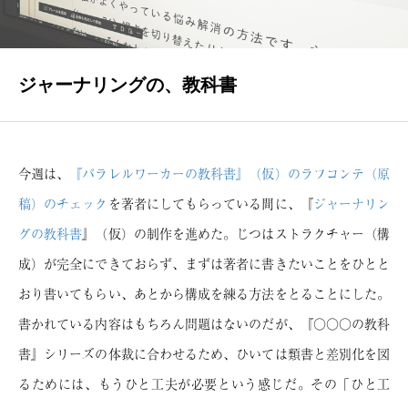
INTERVIEWS
著者インタビュー
ジャーナリングの、教科書
NEWS
瑞乃書房からのお知らせ
BLOG
今週は、
『パラレルワーカーの教科書』（仮）のラフコンテ（原
瑞乃書房の舞台裏
稿）のチェック
を著者にしてもらっている間に、『
ジャーナリン
グの教科書
』（仮）の制作を進めた。じつはストラクチャー（構
CONTACT
成）が完全にできておらず、まずは著者に書きたいことをひとと
お問い合わせ
おり書いてもらい、あとから構成を練る方法をとることにした。
書かれている内容はもちろん問題はないのだが、『○○○の教科
書』シリーズの体裁に合わせるため、ひいては類書と差別化を図
るためには、もうひと工夫が必要という感じだ。その「ひと工