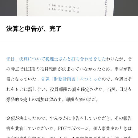
INTERVIEWS
著者インタビュー
決算と申告が、完了
NEWS
瑞乃書房からのお知らせ
BLOG
先日、決算について税理士さんと打ち合わせをした
わけだが、そ
瑞乃書房の舞台裏
の時点ではII期の役員報酬が決まっていなかったため、申告が保
留となっていた。
先週「財務計画表」をつくった
ので、今週はそ
CONTACT
れをもとに話し合い、役員報酬の額を確定させた。当然、II期も
お問い合わせ
爆発的な売上の増加は望めず、報酬も雀の涙だ。
金額が決まったので、すみやかに申告をしていただき、その報告
書を共有していただいた。PDFで57ページ。個人事業主のときは