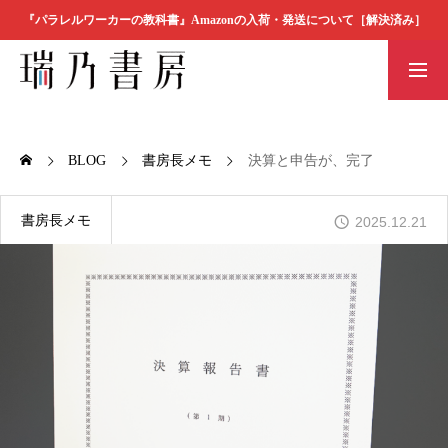
『パラレルワーカーの教科書』Amazonの入荷・発送について［解決済み］
書店の方へ
瑞乃書房の本
素材ダウンロ
BOOK
ード
BLOG
書房長メモ
決算と申告が、完了
瑞乃書房の本
書房長メモ
2025.12.21
MESSAGE
代表者メッセージ
COMPANY
会社概要
ORDER
ご注文方法