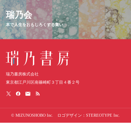
瑞乃会
本で人生をおもしろくする集い
瑞乃書房株式会社
東京都江戸川区南篠崎町３丁目４番２号
© MIZUNOSHOBO Inc. ロゴデザイン：STEREOTYPE Inc.