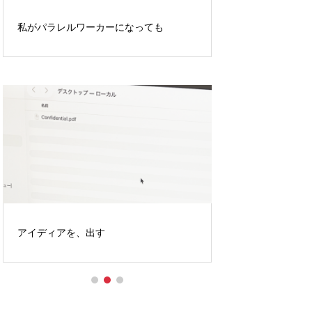
私がパラレルワーカーになっても
クラフトに、励む
ストーリーボード